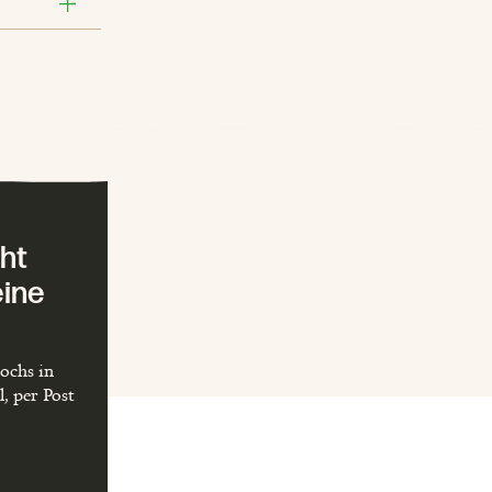
ht
eine
ochs in
, per Post