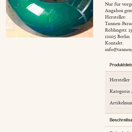
Nur für vorg
Adventsausstellung
Molkereiprodukte 🧀
Nudeln und Reis 🥟
Gutscheine 🎫
Angaben gem
Geschenkkörbe
Hersteller:
Brotaufstriche
veganes 🌱
Frischer Spargel
Tannen-Par
Weihnachtsbäume
Eingemachtes 🥒
Essig und Öl
Blumen 🌻
Röblingstr. 1
Floristik
Fleischwaren 🥩
Gewürze
Präsentkörbe 🎁
12105 Berlin
Kontakt:
Gutscheine
info@tannen
Weihnachtsgeflügel
Produktdeta
Hersteller
Kategorie 
Artikeln
Beschreibu