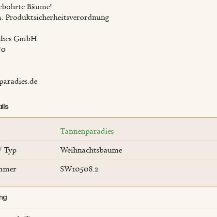
ebohrte Bäume!
. Produktsicherheitsverordnung
adies GmbH
50
paradies.de
ils
Tannenparadies
/ Typ
Weihnachtsbäume
ummer
SW10508.2
ng