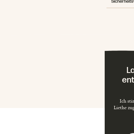
Sicherheits
L
ent
Ich st
Liethe zu