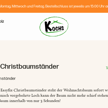
 Montag, Mittwoch und Freitag. Bestellschluss ist jeweils um 15:00 Uhr a
olz
Hofladen
Obstkisten
Erlebnisspielplatz "Kletter-Trecker"
Qualität frisch vom Hof
Öffnungszeiten
Individuelle Kiste
Attraktionen
x Christbaumständer
T
Kontakt
Reservierung
Jobs
Kindergeburtstag
mständer
Anfahrt
 und Chips 🍫
Gamba-Zamba
Easyfix-Christbaumständer steht der Weihnachtsbaum sofort wie
Schulobst
nisch vorgebohrte Loch kann der Baum nicht mehr schief stehen
 Baum innerhalb von nur 3 Sekunden!